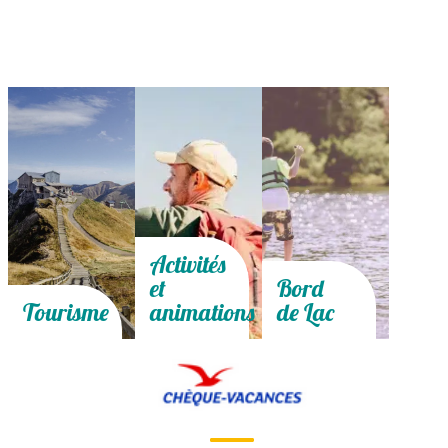
Activités
et
Bord
Tourisme
animations
de Lac