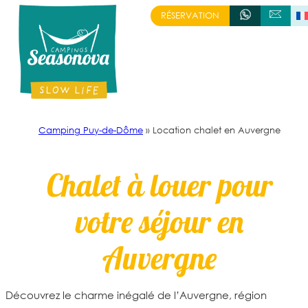
Aller
RÉSERVATION
+336.71.19.41.97
ÉCRIVEZ-NOUS
au
contenu
Camping Puy-de-Dôme
»
Location chalet en Auvergne
Chalet à louer pour
votre séjour en
Auvergne
Découvrez le charme inégalé de l’Auvergne, région