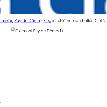
amping Puy-de-Dôme
»
Blog
»
Troisième labellisation Clef Ve
u
n