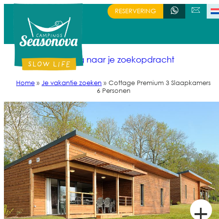
RESERVERING
+336 71 19 41 97
SCHRIJF ONS
Terug naar je zoekopdracht
Home
»
Je vakantie zoeken
»
Cottage Premium 3 Slaapkamers
6 Personen
+