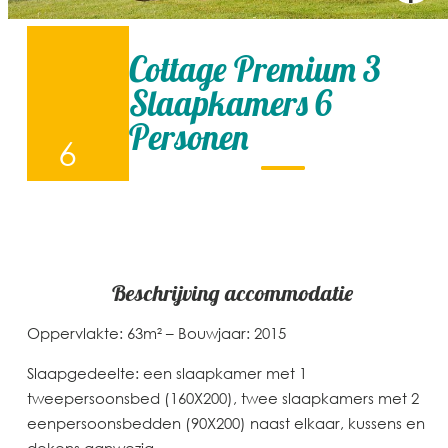
Cottage Premium 3
Slaapkamers 6
Personen
6
Beschrijving
accommodatie
Oppervlakte: 63m² – Bouwjaar: 2015
Slaapgedeelte: een slaapkamer met 1
tweepersoonsbed (160X200), twee slaapkamers met 2
eenpersoonsbedden (90X200) naast elkaar, kussens en
dekens aanwezig